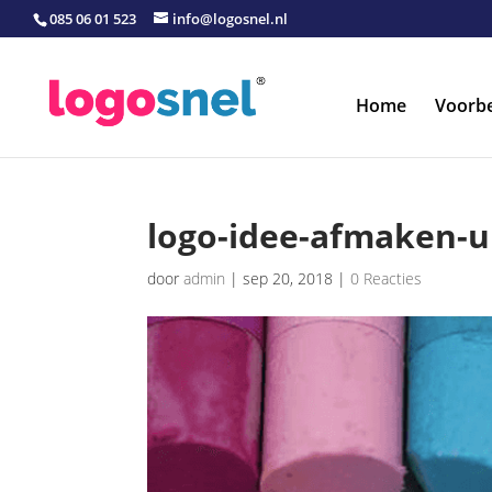
085 06 01 523
info@logosnel.nl
Home
Voorb
logo-idee-afmaken-
door
admin
|
sep 20, 2018
|
0 Reacties