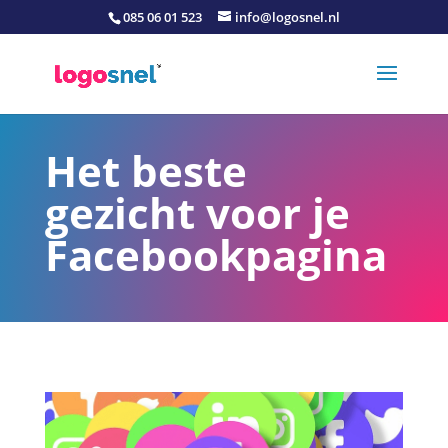
085 06 01 523
info@logosnel.nl
Het beste
gezicht voor je
Facebookpagina