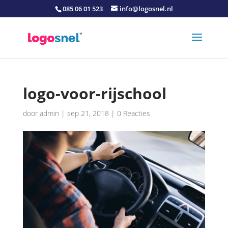
085 06 01 523
info@logosnel.nl
logo-voor-rijschool
door
admin
|
sep 21, 2018
|
0 Reacties