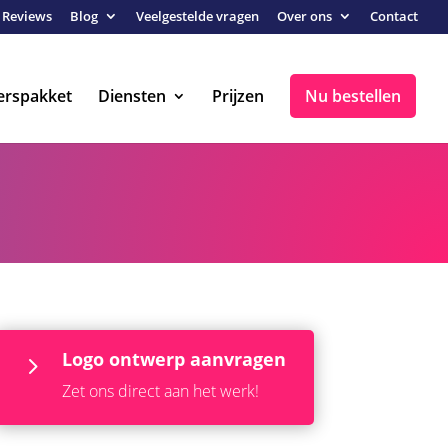
Reviews
Blog
Veelgestelde vragen
Over ons
Contact
erspakket
Diensten
Prijzen
Nu bestellen
Logo ontwerp aanvragen
5
Zet ons direct aan het werk!