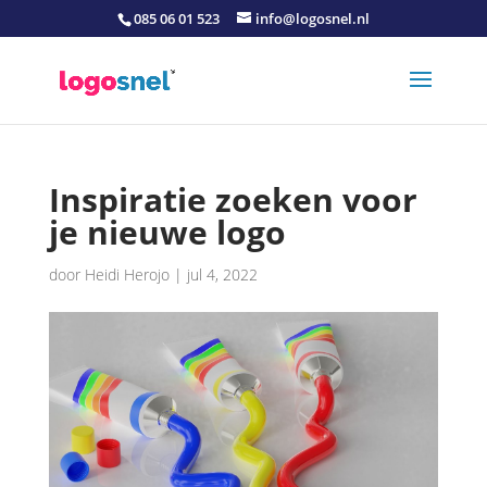
085 06 01 523
info@logosnel.nl
Inspiratie zoeken voor
je nieuwe logo
door
Heidi Herojo
|
jul 4, 2022