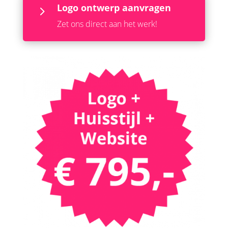
Logo ontwerp aanvragen
5
Zet ons direct aan het werk!