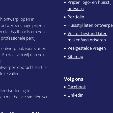
Prijzen logo- en huisstijl
ontwerp
Portfolio
ch ontwerp lopen in
Huisstijl laten ontwerp
h ontwerpers hoge prijzen
n niet haalbaar is om een
Vector bestand laten
 professionele partij.
maken/vectoriseren
Veelgestelde vragen
h ontwerp ook voor starters
 En daar zijn wij dan ook
Sitemap
!
 ontwerpen
opdracht start je
n te vullen.
Volg ons
Facebook
ienstverlening te
LinkedIn
nen met het verzamelen van