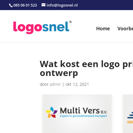
085 06 01 523
info@logosnel.nl
Home
Voorb
Wat kost een logo pr
ontwerp
door
admin
|
okt 12, 2021