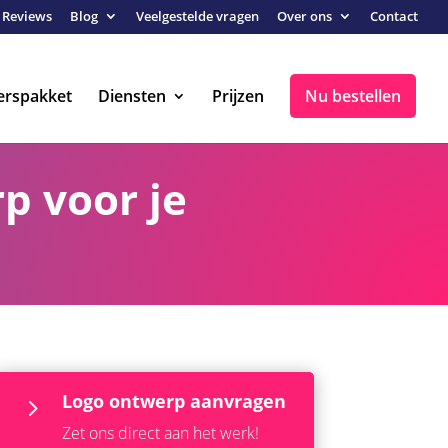
Reviews
Blog
Veelgestelde vragen
Over ons
Contact
erspakket
Diensten
Prijzen
Nu bestellen
p voor je
Logo ontwerp aanvragen
5
Zet ons direct aan het werk!