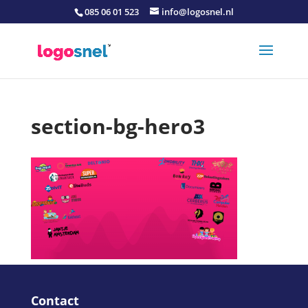
085 06 01 523
info@logosnel.nl
section-bg-hero3
Contact