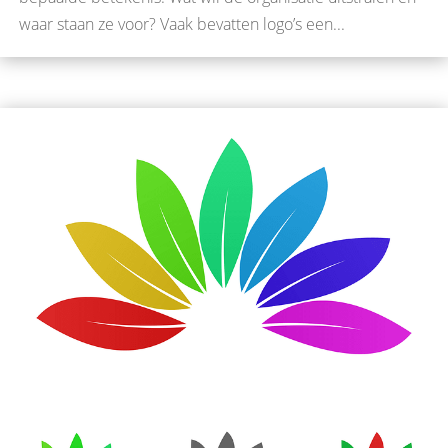
waar staan ze voor? Vaak bevatten logo’s een...