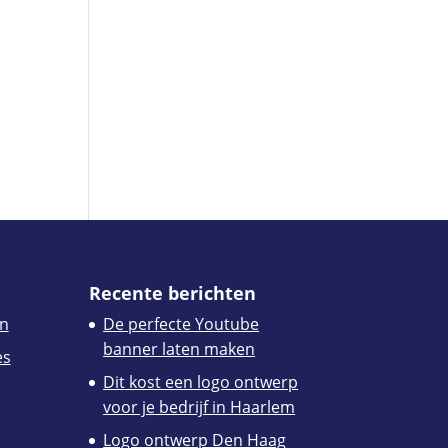
Recente berichten
n
De perfecte Youtube
banner laten maken
es
Dit kost een logo ontwerp
voor je bedrijf in Haarlem
Logo ontwerp Den Haag