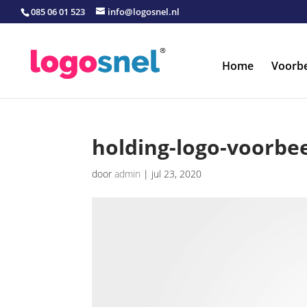
085 06 01 523
info@logosnel.nl
Home
Voorb
holding-logo-voorbe
door
admin
|
jul 23, 2020