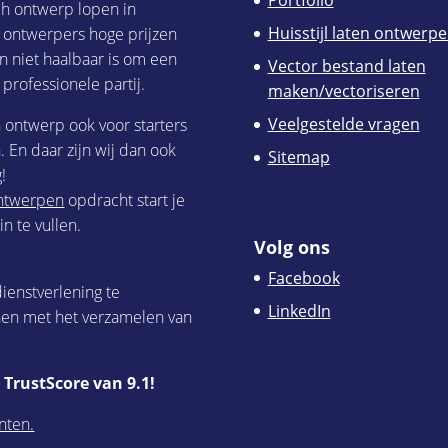
Portfolio
ch ontwerp lopen in
Huisstijl laten ontwerp
h ontwerpers hoge prijzen
n niet haalbaar is om een
Vector bestand laten
 professionele partij.
maken/vectoriseren
Veelgestelde vragen
h ontwerp ook voor starters
 En daar zijn wij dan ook
Sitemap
!
 ontwerpen
opdracht start je
n te vullen.
Volg ons
Facebook
ienstverlening te
LinkedIn
nen met het verzamelen van
TrustScore van 9.1!
nten.