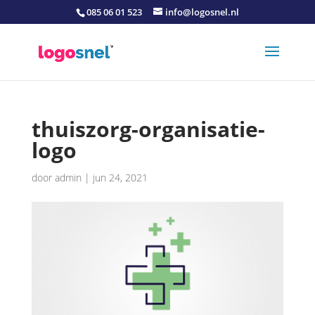
085 06 01 523
info@logosnel.nl
thuiszorg-organisatie-
logo
door
admin
|
jun 24, 2021