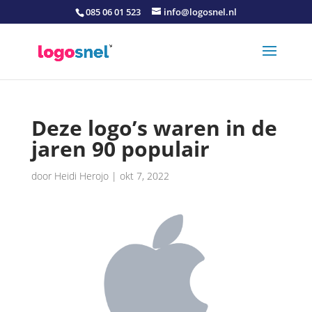
085 06 01 523
info@logosnel.nl
Deze logo’s waren in de
jaren 90 populair
door
Heidi Herojo
|
okt 7, 2022