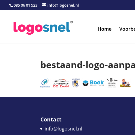
085 06 01 523
info@logosnel.nl
Home
Voorb
bestaand-logo-aanp
Contact
info@logosnel.nl