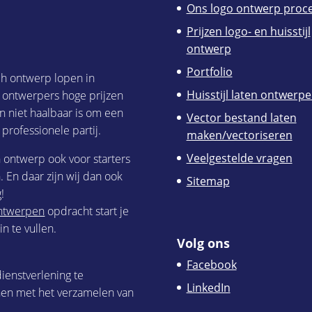
Ons logo ontwerp proc
Prijzen logo- en huisstijl
ontwerp
Portfolio
ch ontwerp lopen in
Huisstijl laten ontwerp
h ontwerpers hoge prijzen
n niet haalbaar is om een
Vector bestand laten
 professionele partij.
maken/vectoriseren
Veelgestelde vragen
h ontwerp ook voor starters
 En daar zijn wij dan ook
Sitemap
!
 ontwerpen
opdracht start je
n te vullen.
Volg ons
Facebook
ienstverlening te
LinkedIn
nen met het verzamelen van