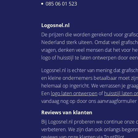
085 06 01 523
Logosnel.nl
De prijzen die worden gerekend voor grafis
Nederland sterk uiteen. Omdat veel grafisc
vragen, denken veel mensen dat het voor he
logo of huisstijl te laten ontwerpen door een
Logosnel.nl is echter van mening dat grafisc
en kleine ondernemers betaalbaar moet zijn.
helemaal op ingericht. We verrassen je graag
Een
logo laten ontwerpen
of
huisstijl laten
vandaag nog op door ons aanvraagformulier i
Reviews van klanten
Bij Logosnel.nl proberen we continue onze d
verbeteren. We zijn dan ook onlangs begon
reviews van onze klanten via TrustPilot.