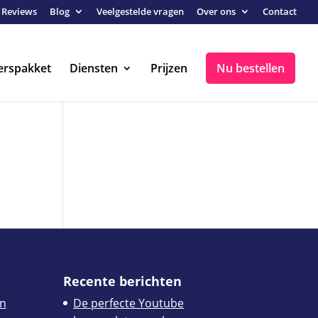
Reviews
Blog
Veelgestelde vragen
Over ons
Contact
erspakket
Diensten
Prijzen
Nu bestellen
Recente berichten
n
De perfecte Youtube