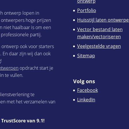
ontwerp
Portfolio
ch ontwerp lopen in
Huisstijl laten ontwerp
h ontwerpers hoge prijzen
n niet haalbaar is om een
Vector bestand laten
 professionele partij.
maken/vectoriseren
Veelgestelde vragen
h ontwerp ook voor starters
 En daar zijn wij dan ook
Sitemap
!
 ontwerpen
opdracht start je
n te vullen.
Volg ons
Facebook
ienstverlening te
LinkedIn
nen met het verzamelen van
TrustScore van 9.1!