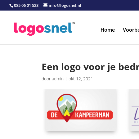
085 06 01 523
info@logosnel.nl
Home
Voorb
Een logo voor je bedr
door
admin
|
okt 12, 2021