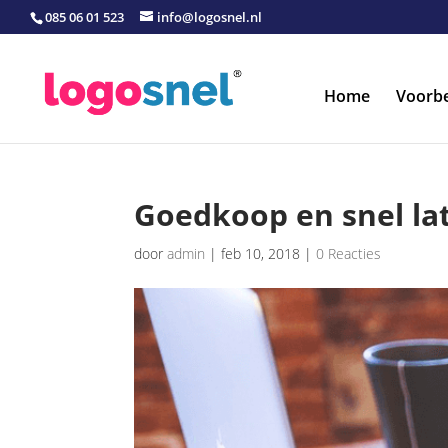
085 06 01 523
info@logosnel.nl
Home
Voorb
Goedkoop en snel l
door
admin
|
feb 10, 2018
|
0 Reacties