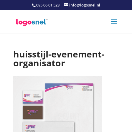
085 06 01 523
info@logosnel.nl
huisstijl-evenement-
organisator