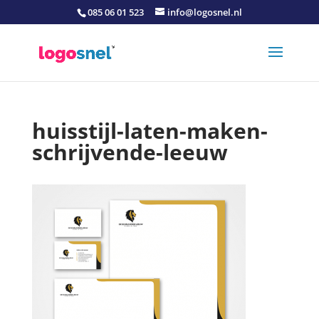
085 06 01 523
info@logosnel.nl
huisstijl-laten-maken-
schrijvende-leeuw