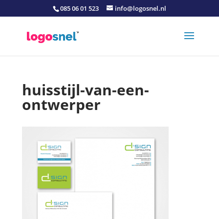
085 06 01 523
info@logosnel.nl
huisstijl-van-een-
ontwerper