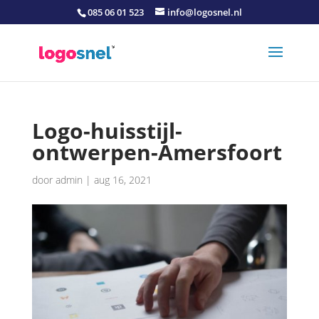
085 06 01 523
info@logosnel.nl
Logo-huisstijl-
ontwerpen-Amersfoort
door
admin
|
aug 16, 2021