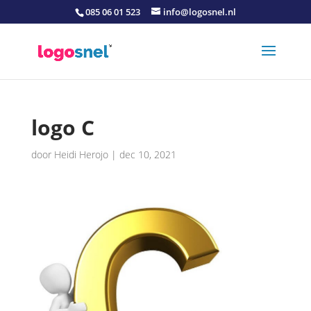
085 06 01 523
info@logosnel.nl
logo C
door
Heidi Herojo
|
dec 10, 2021