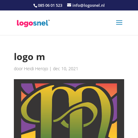
085 06 01 523
info@logosnel.nl
logo m
door
Heidi Herojo
|
dec 10, 2021