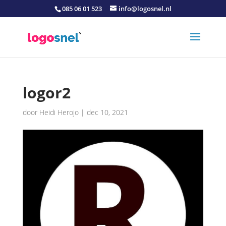
085 06 01 523
info@logosnel.nl
logor2
door
Heidi Herojo
|
dec 10, 2021