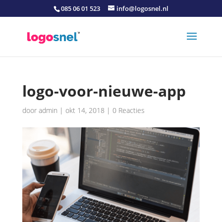
085 06 01 523
info@logosnel.nl
logo-voor-nieuwe-app
door
admin
|
okt 14, 2018
|
0 Reacties