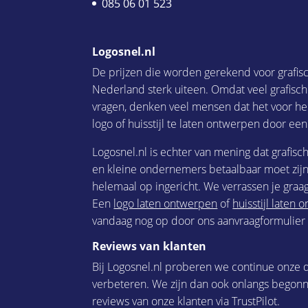
085 06 01 523
Logosnel.nl
De prijzen die worden gerekend voor grafis
Nederland sterk uiteen. Omdat veel grafisc
vragen, denken veel mensen dat het voor he
logo of huisstijl te laten ontwerpen door een
Logosnel.nl is echter van mening dat grafisc
en kleine ondernemers betaalbaar moet zijn.
helemaal op ingericht. We verrassen je graag
Een
logo laten ontwerpen
of
huisstijl laten
vandaag nog op door ons aanvraagformulier i
Reviews van klanten
Bij Logosnel.nl proberen we continue onze d
verbeteren. We zijn dan ook onlangs begon
reviews van onze klanten via TrustPilot.