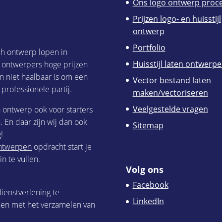
Ons logo ontwerp proc
Prijzen logo- en huisstijl
ontwerp
Portfolio
ch ontwerp lopen in
Huisstijl laten ontwerp
h ontwerpers hoge prijzen
n niet haalbaar is om een
Vector bestand laten
 professionele partij.
maken/vectoriseren
Veelgestelde vragen
h ontwerp ook voor starters
 En daar zijn wij dan ook
Sitemap
!
 ontwerpen
opdracht start je
n te vullen.
Volg ons
Facebook
ienstverlening te
LinkedIn
nen met het verzamelen van