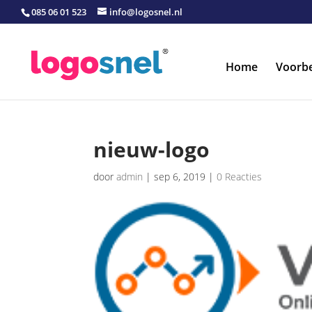
085 06 01 523
info@logosnel.nl
Home
Voorb
nieuw-logo
door
admin
|
sep 6, 2019
|
0 Reacties