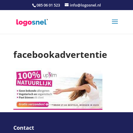
085 06 01 523
info@logosnel.nl
facebookadvertentie
Contact