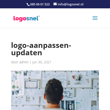
085 06 01 523
info@logosnel.nl
logo-aanpassen-
updaten
door
admin
|
jun 30, 2021