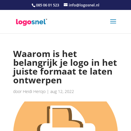
085 06 01 523
info@logosnel.nl
Waarom is het
belangrijk je logo in het
juiste formaat te laten
ontwerpen
door
Heidi Herojo
|
aug 12, 2022