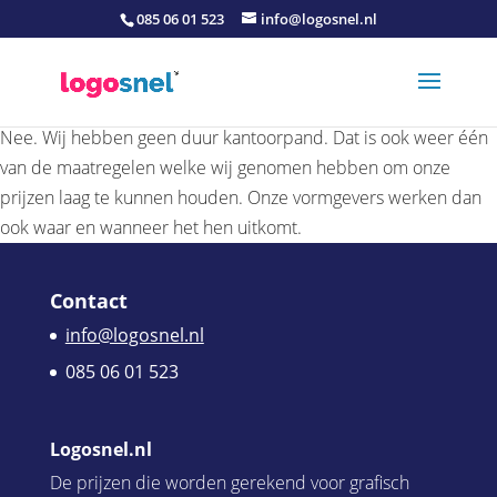
085 06 01 523
info@logosnel.nl
Nee. Wij hebben geen duur kantoorpand. Dat is ook weer één
van de maatregelen welke wij genomen hebben om onze
prijzen laag te kunnen houden. Onze vormgevers werken dan
ook waar en wanneer het hen uitkomt.
Contact
info@logosnel.nl
085 06 01 523
Logosnel.nl
De prijzen die worden gerekend voor grafisch