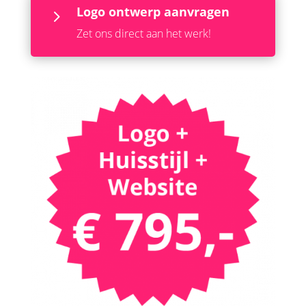
Logo ontwerp aanvragen
5
Zet ons direct aan het werk!