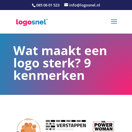
085 06 01 523
info@logosnel.nl
Wat maakt een
logo sterk? 9
kenmerken