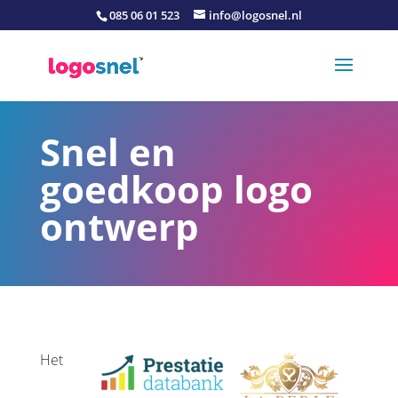
085 06 01 523
info@logosnel.nl
Snel en
goedkoop logo
ontwerp
Het