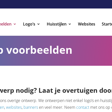
eelden
Logo’s
Huisstijlen
Websites
Start
p voorbeelden
erp nodig? Laat je overtuigen door
ons overige ontwerp. We ontwerpen niet enkel logo’s en huisst
pen
,
websites
,
banners
en veel meer. Neem
contact
met ons op 