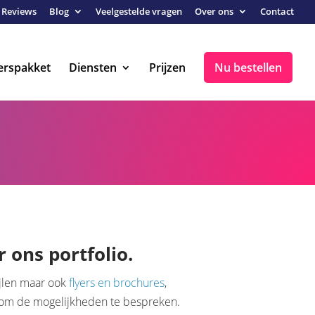
Reviews
Blog
Veelgestelde vragen
Over ons
Contact
erspakket
Diensten
Prijzen
Nu bestellen
 ons portfolio.
ijlen maar ook
flyers en brochures
,
om de mogelijkheden te bespreken.