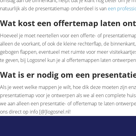
omslag aan de binnenkant, helpt dat je klant nog beter om je 
natuurlijk als de presentatiemap onderdeel is van
een professio
Wat kost een offertemap laten on
Hoeveel je moet neertellen voor een offerte- of presentatiemap
alleen de voorkant, of ook de kleine rechterflap, de binnenkant
gebogen flappen, eventueel met ruimte voor meer visitekaartje
te geven, bij Logosnel kun je al offertemappen laten ontwerpen 
Wat is er nodig om een presentat
Als je weet welke mappen je wilt, hoe dik deze moeten zijn e
presentatiemap voor je ontwerpen als we al een complete huisst
we aan alleen een presentatie- of offertemap te laten ontwerpe
ons direct op info [@]logosnel.nl!