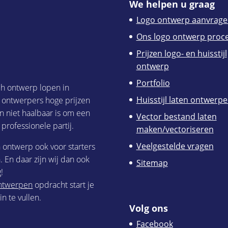
We helpen u graag
Logo ontwerp aanvrage
Ons logo ontwerp proc
Prijzen logo- en huisstijl
ontwerp
Portfolio
ch ontwerp lopen in
Huisstijl laten ontwerp
h ontwerpers hoge prijzen
n niet haalbaar is om een
Vector bestand laten
 professionele partij.
maken/vectoriseren
Veelgestelde vragen
h ontwerp ook voor starters
 En daar zijn wij dan ook
Sitemap
!
 ontwerpen
opdracht start je
n te vullen.
Volg ons
Facebook