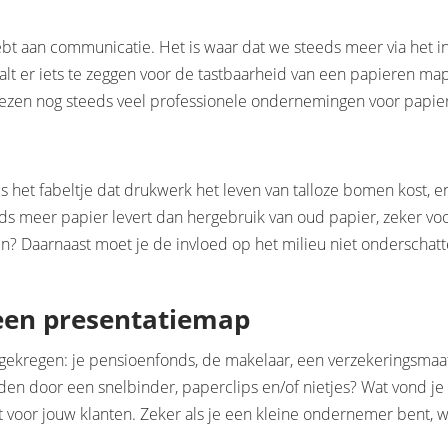
bt aan communicatie. Het is waar dat we steeds meer via het in
valt er iets te zeggen voor de tastbaarheid van een papieren ma
ezen nog steeds veel professionele ondernemingen voor papier
t fabeltje dat drukwerk het leven van talloze bomen kost, en dat
ds meer papier levert dan hergebruik van oud papier, zeker vo
n? Daarnaast moet je de invloed op het milieu niet onderschatt
 een presentatiemap
 gekregen: je pensioenfonds, de makelaar, een verzekeringsmaa
n door een snelbinder, paperclips en/of nietjes? Wat vond je v
 voor jouw klanten. Zeker als je een kleine ondernemer bent, we