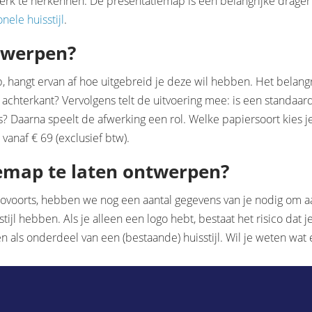
merk te herkennen. De presentatiemap is een belangrijke drager
nele huisstijl
.
twerpen?
, hangt ervan af hoe uitgebreid je deze wil hebben. Het belangr
, achterkant? Vervolgens telt de uitvoering mee: is een standaar
s? Daarna speelt de afwerking een rol. Welke papiersoort kies 
vanaf € 69 (exclusief btw).
iemap te laten ontwerpen?
nzovoorts, hebben we nog een aantal gegevens van je nodig om 
ijl hebben. Als je alleen een logo hebt, bestaat het risico dat
n als onderdeel van een (bestaande) huisstijl. Wil je weten wat