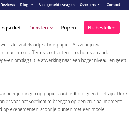
Reviews
Blog
Veelgestelde vragen
Over ons
Contact
erspakket
Diensten
Prijzen
Nu bestellen
ebsite, visitekaartjes, briefpapier. Als voor jouw
en manier om offertes, contracten, brochures en ander
even omslag tilt je afwerking naar een hoger niveau, en geeft
nneer je dingen op papier aanbiedt die geen brief zijn. Denk
nier voor het voetlicht te brengen op een cruciaal moment:
beeld op evenementen, scoor je punten met een mooie