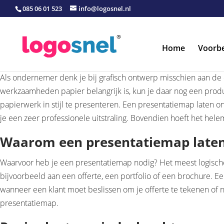
085 06 01 523
info@logosnel.nl
Home
Voorb
Als ondernemer denk je bij grafisch ontwerp misschien aan de dir
werkzaamheden papier belangrijk is, kun je daar nog een produ
papierwerk in stijl te presenteren. Een presentatiemap laten 
je een zeer professionele uitstraling. Bovendien hoeft het helem
Waarom een presentatiemap late
Waarvoor heb je een presentatiemap nodig? Het meest logische
bijvoorbeeld aan een offerte, een portfolio of een brochure. 
wanneer een klant moet beslissen om je offerte te tekenen of n
presentatiemap.