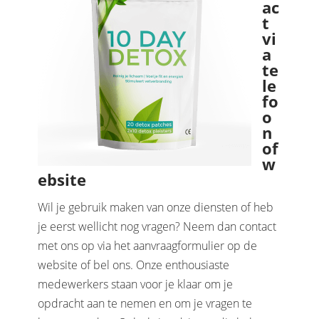
ac
t
vi
a
te
le
fo
o
n
of
w
ebsite
Wil je gebruik maken van onze diensten of heb
je eerst wellicht nog vragen? Neem dan contact
met ons op via het aanvraagformulier op de
website of bel ons. Onze enthousiaste
medewerkers staan voor je klaar om je
opdracht aan te nemen en om je vragen te