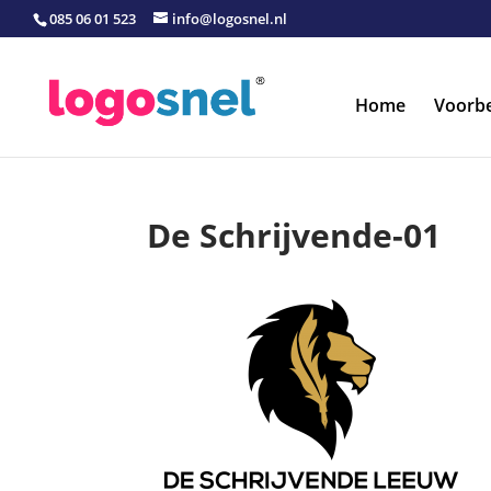
085 06 01 523
info@logosnel.nl
Home
Voorb
De Schrijvende-01