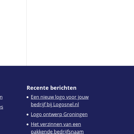
Recente berichten
n
Een nieuw logo voor jouw
bedrijf bij Logosnel.nl
es
Logo ontwerp Groningen
Het verzinnen van een
pakkende bedrijfsnaam