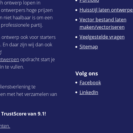
Portfolio
ch ontwerp lopen in
Huisstijl laten ontwerp
h ontwerpers hoge prijzen
n niet haalbaar is om een
Vector bestand laten
 professionele partij.
maken/vectoriseren
Veelgestelde vragen
h ontwerp ook voor starters
 En daar zijn wij dan ook
Sitemap
!
 ontwerpen
opdracht start je
n te vullen.
Volg ons
Facebook
ienstverlening te
LinkedIn
nen met het verzamelen van
TrustScore van 9.1!
nten.