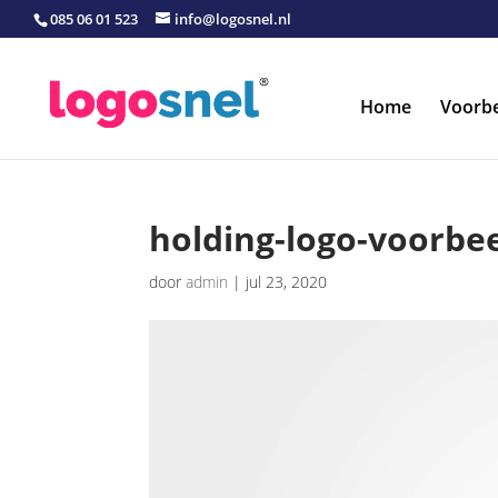
085 06 01 523
info@logosnel.nl
Home
Voorb
holding-logo-voorbe
door
admin
|
jul 23, 2020