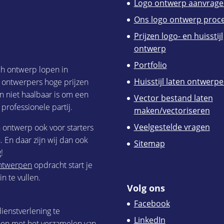
Logo ontwerp aanvrage
Ons logo ontwerp proc
Prijzen logo- en huisstijl
ontwerp
Portfolio
ch ontwerp lopen in
Huisstijl laten ontwerp
h ontwerpers hoge prijzen
n niet haalbaar is om een
Vector bestand laten
 professionele partij.
maken/vectoriseren
Veelgestelde vragen
h ontwerp ook voor starters
 En daar zijn wij dan ook
Sitemap
!
 ontwerpen
opdracht start je
n te vullen.
Volg ons
Facebook
ienstverlening te
LinkedIn
nen met het verzamelen van