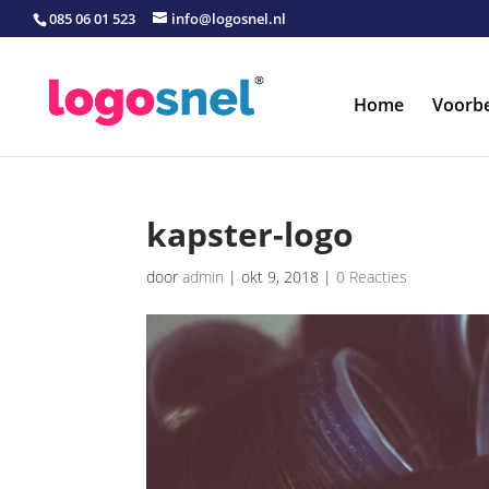
085 06 01 523
info@logosnel.nl
Home
Voorb
kapster-logo
door
admin
|
okt 9, 2018
|
0 Reacties