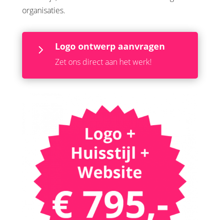
organisaties.
Logo ontwerp aanvragen
5
Zet ons direct aan het werk!