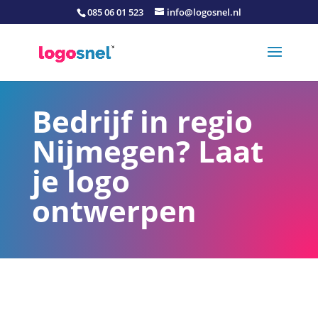
085 06 01 523
info@logosnel.nl
Bedrijf in regio
Nijmegen? Laat
je logo
ontwerpen