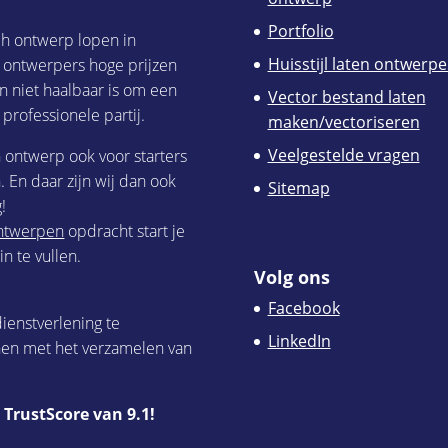
Portfolio
ch ontwerp lopen in
Huisstijl laten ontwerp
h ontwerpers hoge prijzen
n niet haalbaar is om een
Vector bestand laten
 professionele partij.
maken/vectoriseren
Veelgestelde vragen
h ontwerp ook voor starters
 En daar zijn wij dan ook
Sitemap
!
 ontwerpen
opdracht start je
n te vullen.
Volg ons
Facebook
ienstverlening te
LinkedIn
nen met het verzamelen van
TrustScore van 9.1!