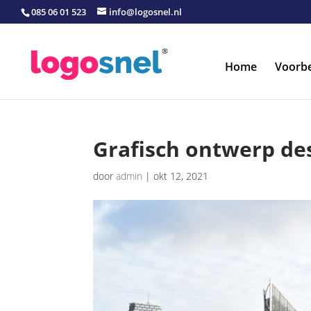
085 06 01 523
info@logosnel.nl
Home
Voorb
Grafisch ontwerp de
door
admin
|
okt 12, 2021