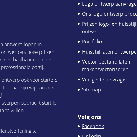
Logo ontwerp aanvrage
Ons logo ontwerp proc
Prijzen logo- en huisstijl
ontwerp
Portfolio
ch ontwerp lopen in
Huisstijl laten ontwerp
h ontwerpers hoge prijzen
n niet haalbaar is om een
Vector bestand laten
 professionele partij.
maken/vectoriseren
Veelgestelde vragen
h ontwerp ook voor starters
 En daar zijn wij dan ook
Sitemap
!
 ontwerpen
opdracht start je
n te vullen.
Volg ons
Facebook
ienstverlening te
LinkedIn