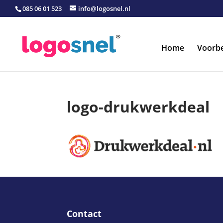
085 06 01 523
info@logosnel.nl
Home
Voorb
logo-drukwerkdeal
Contact