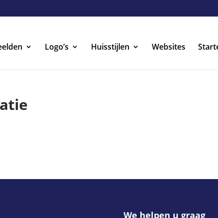
eelden
Logo’s
Huisstijlen
Websites
Start
atie
We helpen u graag