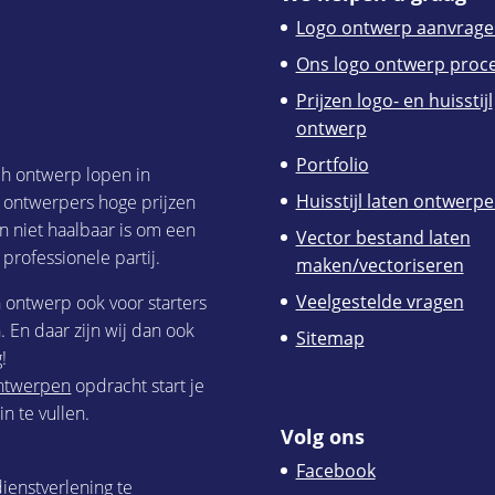
Logo ontwerp aanvrage
Ons logo ontwerp proc
Prijzen logo- en huisstijl
ontwerp
Portfolio
ch ontwerp lopen in
Huisstijl laten ontwerp
h ontwerpers hoge prijzen
n niet haalbaar is om een
Vector bestand laten
 professionele partij.
maken/vectoriseren
Veelgestelde vragen
h ontwerp ook voor starters
 En daar zijn wij dan ook
Sitemap
!
 ontwerpen
opdracht start je
n te vullen.
Volg ons
Facebook
ienstverlening te