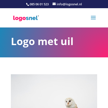
085 06 01 523
info@logosnel.nl
Logo met uil