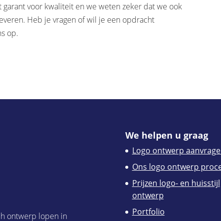
 garant voor kwaliteit en we weten zeker dat we ook
everen. Heb je vragen of wil je een opdracht
s op.
We helpen u graag
Logo ontwerp aanvrage
Ons logo ontwerp proc
Prijzen logo- en huisstijl
ontwerp
Portfolio
ch ontwerp lopen in