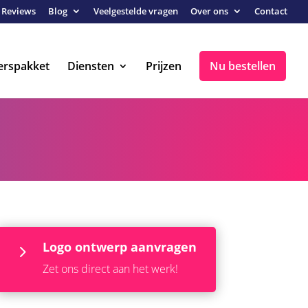
Reviews
Blog
Veelgestelde vragen
Over ons
Contact
erspakket
Diensten
Prijzen
Nu bestellen
Logo ontwerp aanvragen
5
Zet ons direct aan het werk!