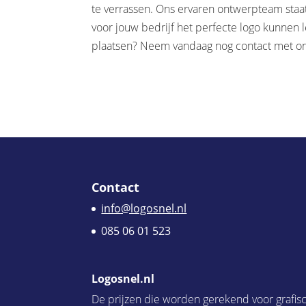
te verrassen. Ons ervaren ontwerpteam staat
voor jouw bedrijf het perfecte logo kunnen l
plaatsen? Neem vandaag nog contact met on
Contact
info@logosnel.nl
085 06 01 523
Logosnel.nl
De prijzen die worden gerekend voor grafis