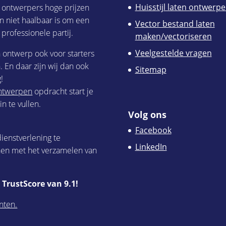
Huisstijl laten ontwerp
h ontwerpers hoge prijzen
n niet haalbaar is om een
Vector bestand laten
 professionele partij.
maken/vectoriseren
Veelgestelde vragen
h ontwerp ook voor starters
 En daar zijn wij dan ook
Sitemap
!
 ontwerpen
opdracht start je
n te vullen.
Volg ons
Facebook
ienstverlening te
LinkedIn
nen met het verzamelen van
TrustScore van 9.1!
nten.