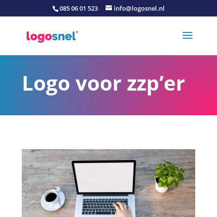
085 06 01 523
info@logosnel.nl
Logo voor zzp’er