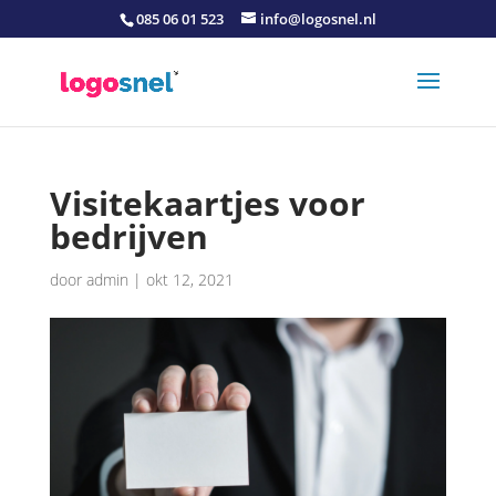
085 06 01 523
info@logosnel.nl
Visitekaartjes voor
bedrijven
door
admin
|
okt 12, 2021