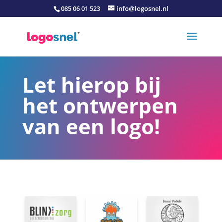
085 06 01 523
info@logosnel.nl
Let hierop bij
het ontwerpen
van een logo!