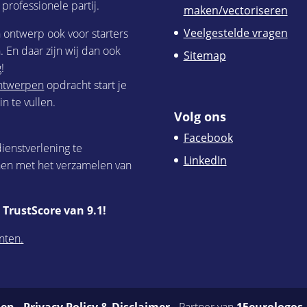
 professionele partij.
maken/vectoriseren
Veelgestelde vragen
h ontwerp ook voor starters
 En daar zijn wij dan ook
Sitemap
!
 ontwerpen
opdracht start je
n te vullen.
Volg ons
Facebook
ienstverlening te
LinkedIn
nen met het verzamelen van
TrustScore van 9.1!
nten.
den
-
Privacy Policy & Disclaimer
- Partner van
15eurologos.