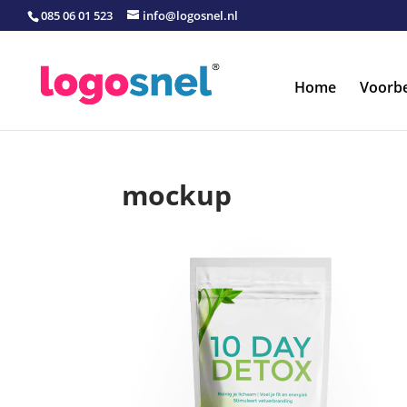
085 06 01 523
info@logosnel.nl
Home
Voorb
mockup