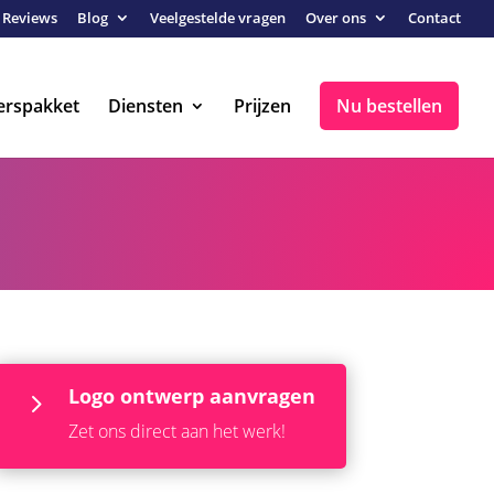
Reviews
Blog
Veelgestelde vragen
Over ons
Contact
erspakket
Diensten
Prijzen
Nu bestellen
Logo ontwerp aanvragen
5
Zet ons direct aan het werk!