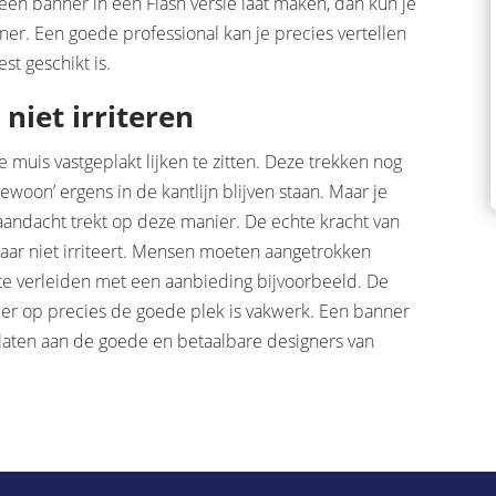
een banner in een Flash versie laat maken, dan kun je
ner. Een goede professional kan je precies vertellen
st geschikt is.
niet irriteren
je muis vastgeplakt lijken te zitten. Deze trekken nog
woon’ ergens in de kantlijn blijven staan. Maar je
e aandacht trekt op deze manier. De echte kracht van
 maar niet irriteert. Mensen moeten aangetrokken
e te verleiden met een aanbieding bijvoorbeeld. De
er op precies de goede plek is vakwerk. Een banner
rlaten aan de goede en betaalbare designers van