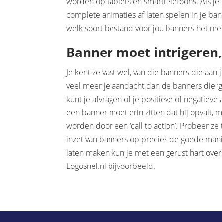
worden op tablets en smarttelefoons. Als je 
complete animaties af laten spelen in je ban
welk soort bestand voor jou banners het mee
Banner moet intrigeren, 
Je kent ze vast wel, van die banners die aan 
veel meer je aandacht dan de banners die ‘ge
kunt je afvragen of je positieve of negatiev
een banner moet erin zitten dat hij opvalt,
worden door een ‘call to action’. Probeer z
inzet van banners op precies de goede mani
laten maken kun je met een gerust hart ove
Logosnel.nl bijvoorbeeld.